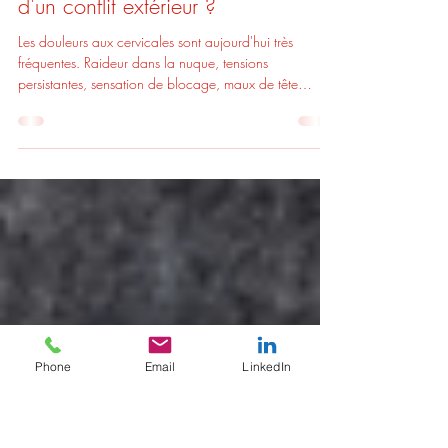
Virginie LOUIS
6 janv.
3 min de lecture
Cervicales: et si ta douleur venait
d'un conflit extérieur ?
Les douleurs aux cervicales sont aujourd'hui très
fréquentes. Raideur dans la nuque, tensions
persistantes, sensation de blocage, maux de tête
associés... Beaucoup vivent avec ces douleurs au
quotidien, parfois depuis des mois, voire des années.
On parle souvent de posture, d'écrans, de stress ou de
fatigue... oui en non. Alors bien sûr, ces facteurs
existent. Mais lorsque la douleur est là, la piste
émotionnelle peut être intéressante à étudier.
Phone
Email
LinkedIn