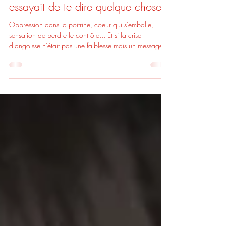
Crise d'angoisse: et si ton corps
essayait de te dire quelque chose ?
Oppression dans la poitrine, coeur qui s'emballe,
sensation de perdre le contrôle... Et si la crise
d'angoisse n'était pas une faiblesse mais un message
de ton corps ? Découvre comment comprendre
l'angoisse autrement.