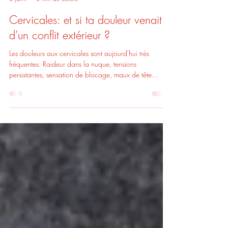
Virginie LOUIS
6 janv.
3 min de lecture
Cervicales: et si ta douleur venait
d'un conflit extérieur ?
Les douleurs aux cervicales sont aujourd'hui très
fréquentes. Raideur dans la nuque, tensions
persistantes, sensation de blocage, maux de tête
associés... Beaucoup vivent avec ces douleurs au
quotidien, parfois depuis des mois, voire des années.
On parle souvent de posture, d'écrans, de stress ou de
fatigue... oui en non. Alors bien sûr, ces facteurs
existent. Mais lorsque la douleur est là, la piste
émotionnelle peut être intéressante à étudier.