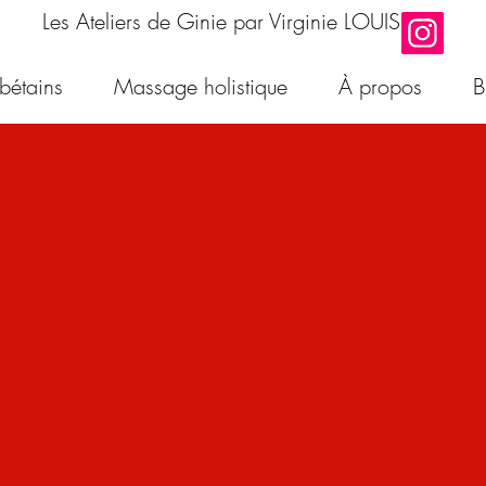
Les Ateliers de Ginie par Virginie LOUIS
ibétains
Massage holistique
À propos
B