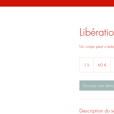
Libérati
Un corps peut s'autog
60
euros
1 h
1
60 €
Envoyer une dem
Description du s