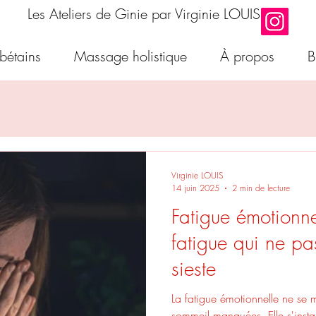
Les Ateliers de Ginie par Virginie LOUIS
ibétains
Massage holistique
À propos
B
Virginie LOUIS
14 juin 2025
2 min de lecture
Fatigue émotionne
fatigue qui ne p
sieste
La fatigue émotionnelle ne se 
sommeil manquées. Elle s'inst