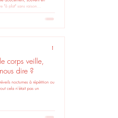
re "à plat" sans raison
aturation, de perte d'élan, de
e corps veille,
 nous dire ?
éveils nocturnes à répétition ou
tout cela n'était pas un