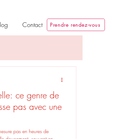
log
Contact
Prendre rendez-vous
lle: ce genre de
asse pas avec une
mesure pas en heures de
alle doucement, souvent en