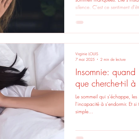
silence. C'est ce sentiment d'êt
apparente. Une impression de s
lourdeur intérieure.
Virginie LOUIS
7 mai 2025
2 min de lecture
Insomnie: quand l
que cherche-t-il à
Le sommeil qui s'échappe, les r
l'incapacité à s'endormir. Et si 
simple...