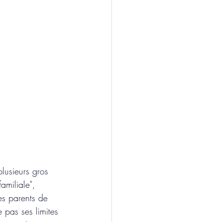
 
lusieurs gros 
miliale", 
es parents de 
pas ses limites 