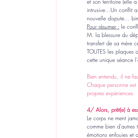
et son territoire (ell
intrusive...Un confli
nouvelle dispute... b
Pour résumer :
 le conf
M. la blessure du dé
transfert de sa mère c
TOUTES les plaques d'
cette unique séance l'
Bien entendu, il ne fa
Chaque personne est 
propres expériences.
4/ Alors, prêt(e) à es
Le corps ne ment jamais
comme bien d'autres tr
émotions enfouies et d