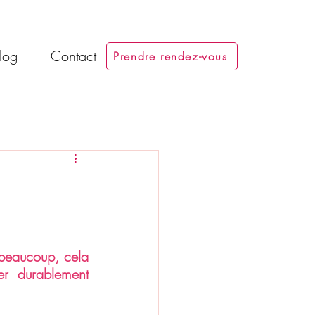
log
Contact
Prendre rendez-vous
beaucoup, cela 
r durablement 