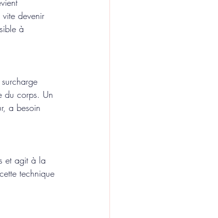
vient 
vite devenir 
sible à 
 surcharge 
e du corps. Un 
ur, a besoin 
 et agit à la 
cette technique 