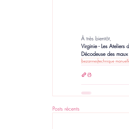
À très bientôt,
Virginie - Les Ateliers
Décodeuse des maux du
bezannes
technique manuell
Posts récents