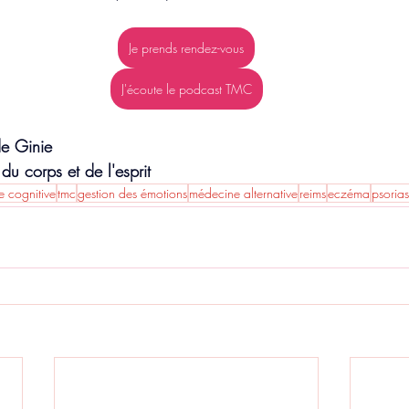
Je prends rendez-vous
J'écoute le podcast TMC
 de Ginie
 corps et de l'esprit
e cognitive
tmc
gestion des émotions
médecine alternative
reims
eczéma
psorias