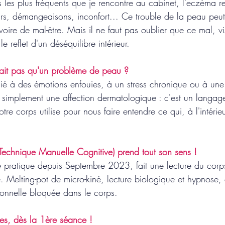
s les plus fréquents que je rencontre au cabinet, l'eczéma re
rs, démangeaisons, inconfort... Ce trouble de la peau peut 
voire de mal-être. Mais il ne faut pas oublier que ce mal, vi
 le reflet d'un déséquilibre intérieur.
tait pas qu'un problème de peau ?
lié à des émotions enfouies, à un stress chronique ou à une
 simplement une affection dermatologique : c'est un langag
tre corps utilise pour nous faire entendre ce qui, à l'intérie
Technique Manuelle Cognitive) prend tout son sens !
 pratique depuis Septembre 2023, fait une lecture du corps
. Melting-pot de micro-kiné, lecture biologique et hypnose, 
ionnelle bloquée dans le corps.
les, dès la 1ère séance !