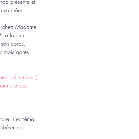
trop présente et 
nu sa mère, 
illé chez Madame 
 a fait un 
e son corps, 
5 mois après 
tre belle-mère ;)
sonne a ses 
tendre. L'eczéma, 
libérer des 