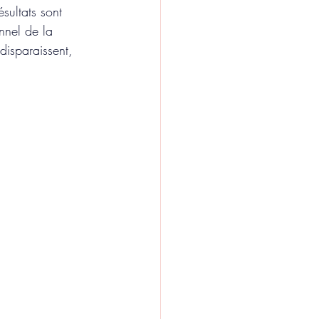
sultats sont 
nnel de la 
isparaissent, 