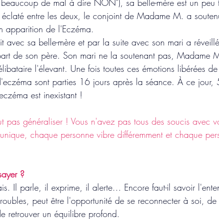
e a beaucoup de mal à dire NON"), sa belle-mère est un peu 
t a éclaté entre les deux, le conjoint de Madame M. a soute
im apparition de l'Eczéma.
lit avec sa belle-mère et par la suite avec son mari a réve
part de son père. Son mari ne la soutenant pas, Madame M.
élibataire l'élevant. Une fois toutes ces émotions libérées d
eczéma sont parties 16 jours après la séance. À ce jour, 
eczéma est inexistant ! 
ut pas généraliser ! Vous n'avez pas tous des soucis avec vo
unique, chaque personne vibre différemment et chaque per
sayer ?
. Il parle, il exprime, il alerte... Encore faut-il savoir l'en
oubles, peut être l'opportunité de se reconnecter à soi, de 
e retrouver un équilibre profond.